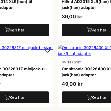
014 XLR(hun) til
HiEnd AD2015 XLR(han) t
adapter
jack(han) adapter
r
39,00 kr
Køb her
Køb her
OMNITRONIC
c 3022631Z minijack-til-
Omnitronic 30226400 XLR
-adapter
jack(han) adapter
r
49,00 kr
Køb her
Køb her