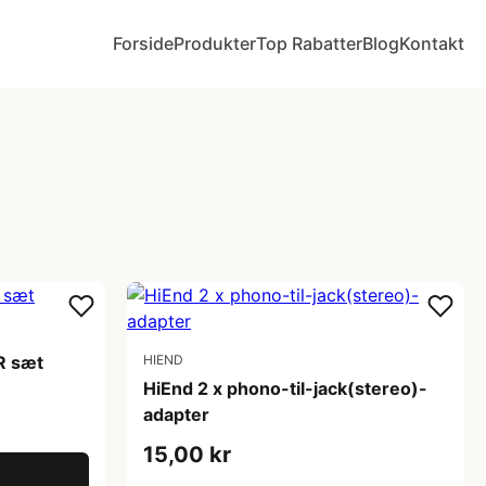
Forside
Produkter
Top Rabatter
Blog
Kontakt
R sæt
HIEND
HiEnd 2 x phono-til-jack(stereo)-
adapter
15,00 kr