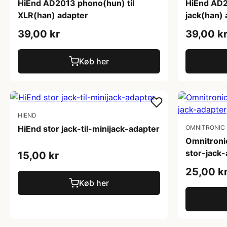
HiEnd AD2013 phono(hun) til
HiEnd AD2
XLR(han) adapter
jack(han) 
39,00 kr
39,00 k
Køb her
HIEND
HiEnd stor jack-til-minijack-adapter
OMNITRONIC
Omnitroni
stor-jack
15,00 kr
25,00 k
Køb her