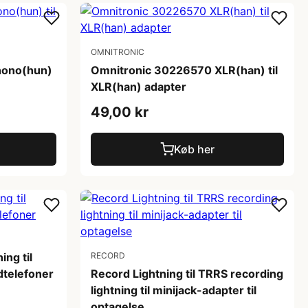
OMNITRONIC
hono(hun)
Omnitronic 30226570 XLR(han) til
XLR(han) adapter
49,00 kr
Køb her
ng til
RECORD
dtelefoner
Record Lightning til TRRS recording
lightning til minijack-adapter til
optagelse