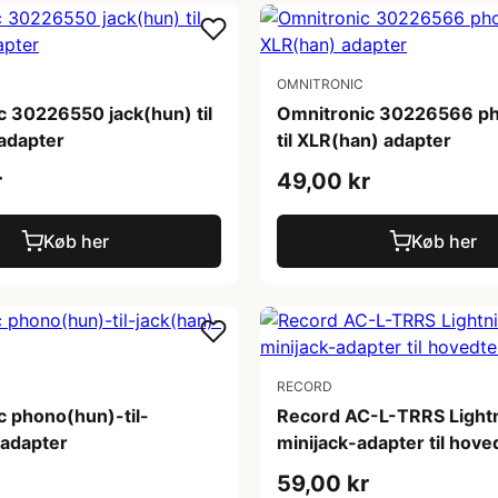
OMNITRONIC
c 30226550 jack(hun) til
Omnitronic 30226566 p
adapter
til XLR(han) adapter
r
49,00 kr
Køb her
Køb her
RECORD
c phono(hun)-til-
Record AC-L-TRRS Lightni
-adapter
minijack-adapter til hove
59,00 kr