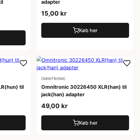
il
adapter
15,00 kr
Køb her
OMNITRONIC
(hun) til
Omnitronic 30226450 XLR(han) til
jack(han) adapter
49,00 kr
Køb her