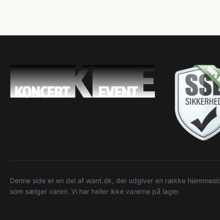
Denne side er en del af want.dk, der udgiver en række hjemmeside
som sælger varen. Vi har heller ikke varerne på lager.