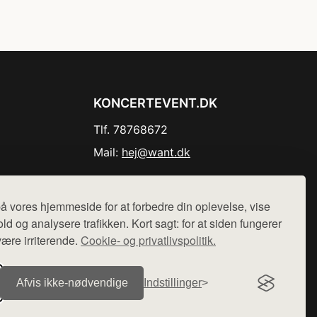
KONCERTEVENT.DK
Tlf. 78768672
Mail:
hej@want.dk
Cookie- og privatlivspolitik
å vores hjemmeside for at forbedre din oplevelse, vise
ld og analysere trafikken. Kort sagt: for at siden fungerer
være irriterende.
Cookie- og privatlivspolitik.
r sælges ikke varer fra denne side - vi henviser til de shops,
Afvis ikke‑nødvendige
Indstillinger