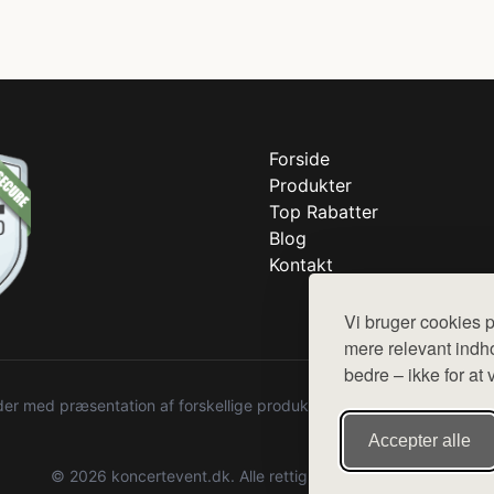
Forside
Produkter
Top Rabatter
Blog
Kontakt
Vi bruger cookies p
mere relevant indho
bedre – ikke for at 
r med præsentation af forskellige produkter fra diverse webshops. De
Accepter alle
© 2026 koncertevent.dk. Alle rettigheder forbeholdes.