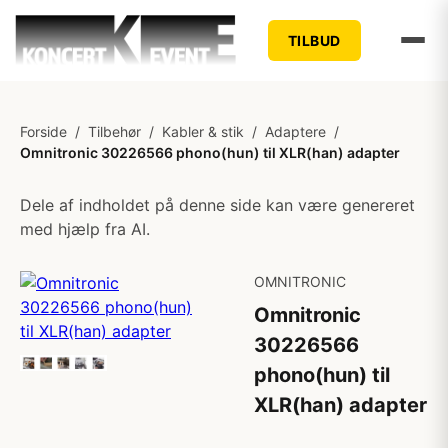
TILBUD
Forside
/
Tilbehør
/
Kabler & stik
/
Adaptere
/
Omnitronic 30226566 phono(hun) til XLR(han) adapter
Dele af indholdet på denne side kan være genereret
med hjælp fra AI.
OMNITRONIC
Omnitronic
30226566
phono(hun) til
XLR(han) adapter