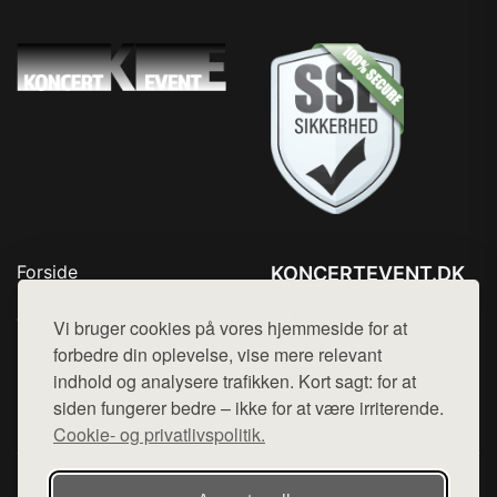
Forside
KONCERTEVENT.DK
Produkter
Tlf. 78768672
Top Rabatter
Vi bruger cookies på vores hjemmeside for at
Mail:
hej@want.dk
Blog
forbedre din oplevelse, vise mere relevant
Kontakt
indhold og analysere trafikken. Kort sagt: for at
Cookie- og privatlivspolitik
siden fungerer bedre – ikke for at være irriterende.
Cookie- og privatlivspolitik.