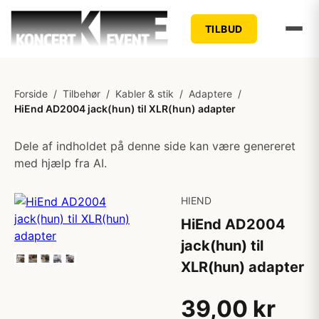
TILBUD
Forside
/
Tilbehør
/
Kabler & stik
/
Adaptere
/
HiEnd AD2004 jack(hun) til XLR(hun) adapter
Dele af indholdet på denne side kan være genereret
med hjælp fra AI.
HIEND
HiEnd AD2004
jack(hun) til
XLR(hun) adapter
39,00 kr