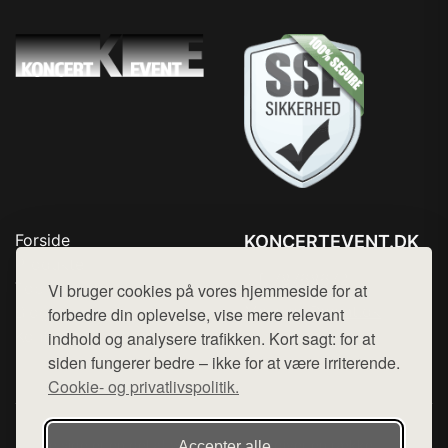
Forside
KONCERTEVENT.DK
Produkter
Tlf. 78768672
Top Rabatter
Vi bruger cookies på vores hjemmeside for at
Mail:
hej@want.dk
Blog
forbedre din oplevelse, vise mere relevant
Kontakt
indhold og analysere trafikken. Kort sagt: for at
Cookie- og privatlivspolitik
siden fungerer bedre – ikke for at være irriterende.
Cookie- og privatlivspolitik.
Denne side er en del af want.dk, der udgiver en række
Accepter alle