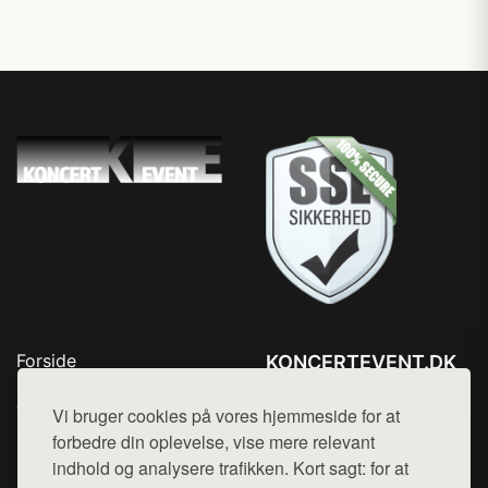
Forside
KONCERTEVENT.DK
Produkter
Tlf. 78768672
Top Rabatter
Vi bruger cookies på vores hjemmeside for at
Mail:
hej@want.dk
Blog
forbedre din oplevelse, vise mere relevant
Kontakt
indhold og analysere trafikken. Kort sagt: for at
Cookie- og privatlivspolitik