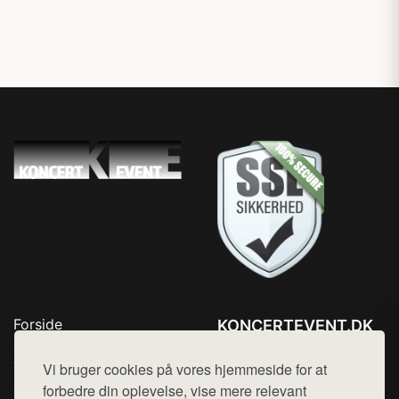
Forside
KONCERTEVENT.DK
Produkter
Tlf. 78768672
Top Rabatter
Vi bruger cookies på vores hjemmeside for at
Mail:
hej@want.dk
Blog
forbedre din oplevelse, vise mere relevant