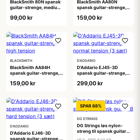
BlackSmith 80N spansk
BlackSmith AA80N
guitar-strenge, medium
spansk guitar-strenge,
tension
medium tension
99,00 kr
159,00 kr
BLACKSMITH
D'ADDARIO
BlackSmith AA84H
D'Addario EJ45-3D
spansk guitar-strenge,
spansk guitar-strenge,
high tension
normal tension (3 sæt)
159,00 kr
299,00 kr
SPAR 88%
DG STRINGS
DG Strings løs nylon-
D'ADDARIO
streng til spansk guitar,
D'Addario EJ46-3D
B
spansk guitar-strenge,
VEJL. PRIS 8,00 KR