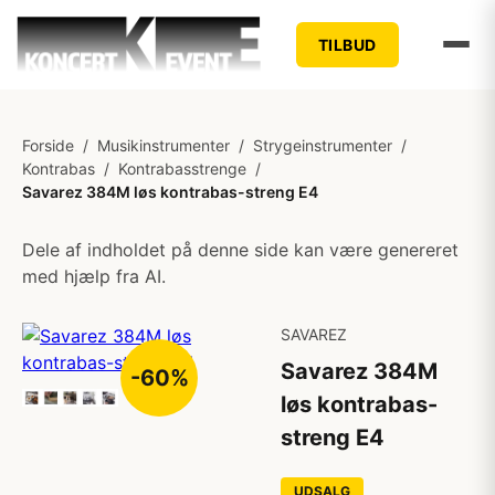
TILBUD
Forside
/
Musikinstrumenter
/
Strygeinstrumenter
/
Kontrabas
/
Kontrabasstrenge
/
Savarez 384M løs kontrabas-streng E4
Dele af indholdet på denne side kan være genereret
med hjælp fra AI.
SAVAREZ
Savarez 384M
-60%
løs kontrabas-
streng E4
UDSALG