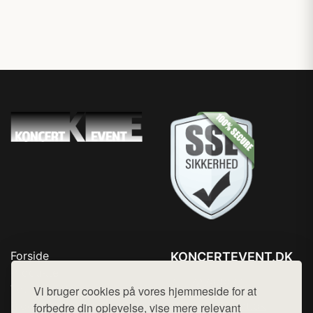
Forside
KONCERTEVENT.DK
Produkter
Tlf. 78768672
Top Rabatter
Vi bruger cookies på vores hjemmeside for at
Mail:
hej@want.dk
Blog
forbedre din oplevelse, vise mere relevant