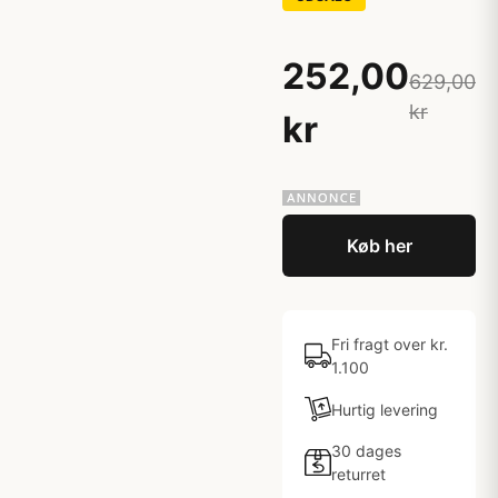
252,00
629,00
kr
kr
Køb her
Fri fragt over kr.
1.100
Hurtig levering
30 dages
returret