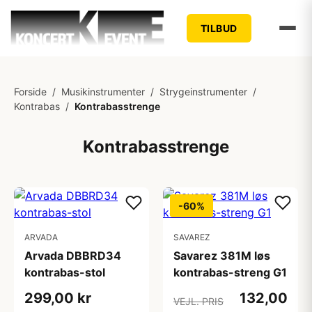
TILBUD
Forside
/
Musikinstrumenter
/
Strygeinstrumenter
/
Kontrabas
/
Kontrabasstrenge
Kontrabasstrenge
-60%
ARVADA
SAVAREZ
Arvada DBBRD34
Savarez 381M løs
kontrabas-stol
kontrabas-streng G1
299,00 kr
132,00
VEJL. PRIS