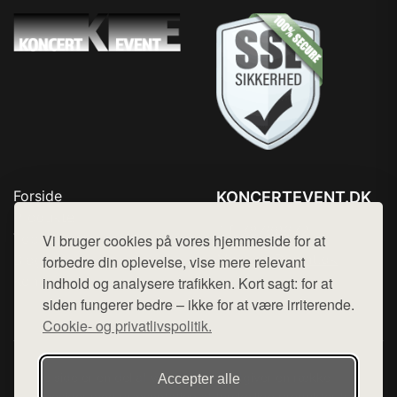
Forside
KONCERTEVENT.DK
Produkter
Tlf. 78768672
Top Rabatter
Vi bruger cookies på vores hjemmeside for at
Mail:
hej@want.dk
Blog
forbedre din oplevelse, vise mere relevant
Kontakt
indhold og analysere trafikken. Kort sagt: for at
Cookie- og privatlivspolitik
siden fungerer bedre – ikke for at være irriterende.
Cookie- og privatlivspolitik.
Denne side er en del af want.dk, der udgiver en række
Accepter alle
hjemmesider med præsentation af forskellige produkter fra