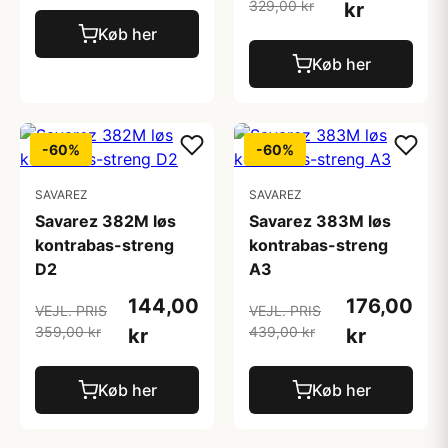
329,00 kr
kr
Køb her
Køb her
-60%
-60%
SAVAREZ
SAVAREZ
Savarez 382M løs
Savarez 383M løs
kontrabas-streng
kontrabas-streng
D2
A3
144,00
176,00
VEJL. PRIS
VEJL. PRIS
359,00 kr
439,00 kr
kr
kr
Køb her
Køb her