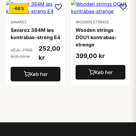
-60%
SAVAREZ
WOODEN STRINGS
Savarez 384M løs
Wooden strings
kontrabas-streng E4
DOU1 kontrabas-
strenge
252,00
VEJL. PRIS
399,00 kr
629,00 kr
kr
Køb her
Køb her