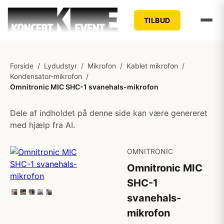
TILBUD
Forside
/
Lydudstyr
/
Mikrofon
/
Kablet mikrofon
/
Kondensator-mikrofon
/
Omnitronic MIC SHC-1 svanehals-mikrofon
Dele af indholdet på denne side kan være genereret
med hjælp fra AI.
OMNITRONIC
Omnitronic MIC
SHC-1
svanehals-
mikrofon