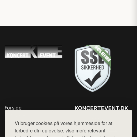
Forside
KONCERTEVENT.DK
Produkter
Tlf. 78768672
Top Rabatter
Vi bruger cookies på vores hjemmeside for at
Mail:
hej@want.dk
Blog
forbedre din oplevelse, vise mere relevant