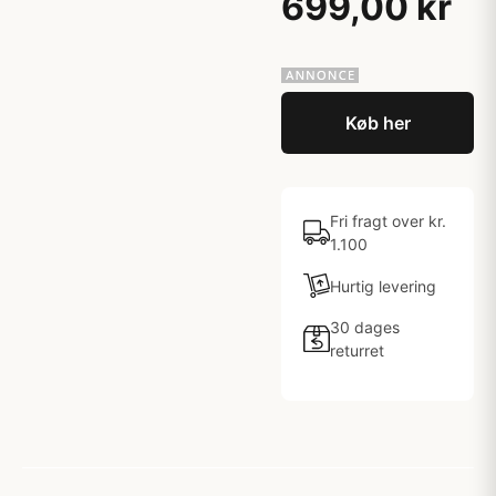
699,00 kr
Køb her
Fri fragt over kr.
1.100
Hurtig levering
30 dages
returret