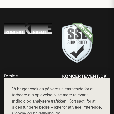
Forside
KONCERTEVENT.DK
Produkter
Tlf. 78768672
Top Rabatter
Vi bruger cookies på vores hjemmeside for at
Mail:
hej@want.dk
Blog
forbedre din oplevelse, vise mere relevant
Kontakt
indhold og analysere trafikken. Kort sagt: for at
Cookie- og privatlivspolitik
siden fungerer bedre – ikke for at være irriterende.
Cookie- og privatlivspolitik.