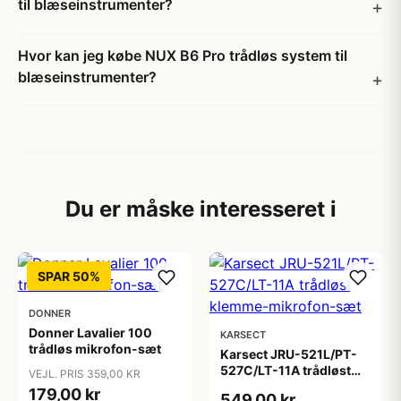
til blæseinstrumenter?
Hvor kan jeg købe NUX B6 Pro trådløs system til
blæseinstrumenter?
Du er måske interesseret i
SPAR 50%
DONNER
Donner Lavalier 100
KARSECT
trådløs mikrofon-sæt
Karsect JRU-521L/PT-
527C/LT-11A trådløst
VEJL. PRIS 359,00 KR
klemme-mikrofon-sæt
179,00 kr
549,00 kr