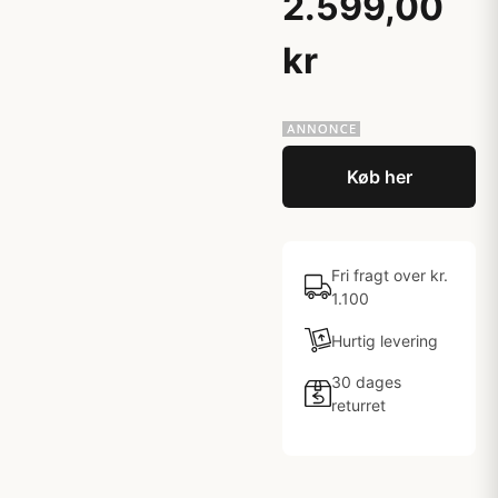
2.599,00
kr
Køb her
Fri fragt over kr.
1.100
Hurtig levering
30 dages
returret