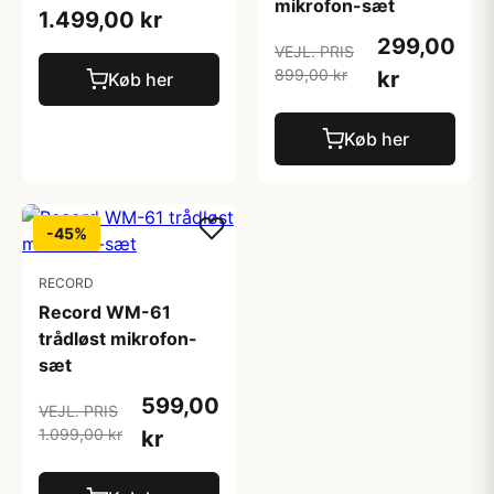
mikrofon-sæt
1.499,00 kr
299,00
VEJL. PRIS
899,00 kr
kr
Køb her
Køb her
-45%
RECORD
Record WM-61
trådløst mikrofon-
sæt
599,00
VEJL. PRIS
1.099,00 kr
kr