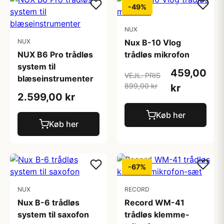
-49%
NUX
NUX
Nux B-10 Vlog
NUX B6 Pro trådløs
trådløs mikrofon
system til
459,00
VEJL. PRIS
blæseinstrumenter
899,00 kr
kr
2.599,00 kr
Køb her
Køb her
-67%
NUX
RECORD
Nux B-6 trådløs
Record WM-41
system til saxofon
trådløs klemme-