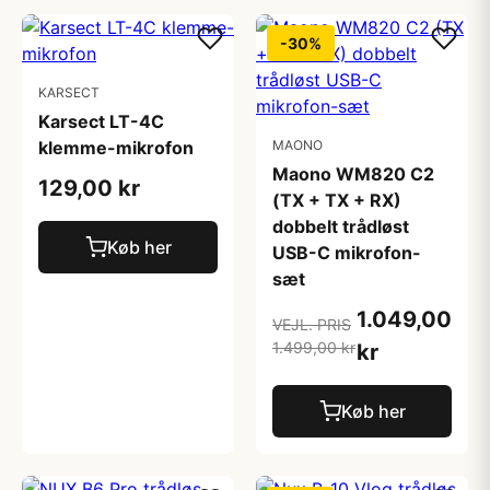
-30%
KARSECT
Karsect LT-4C
klemme-mikrofon
MAONO
Maono WM820 C2
129,00 kr
(TX + TX + RX)
dobbelt trådløst
Køb her
USB-C mikrofon-
sæt
1.049,00
VEJL. PRIS
1.499,00 kr
kr
Køb her