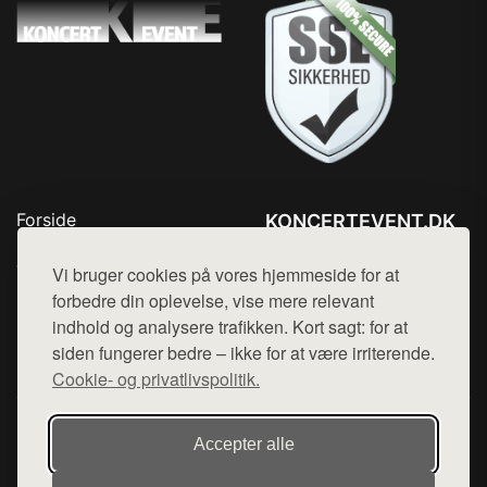
Forside
KONCERTEVENT.DK
Produkter
Tlf. 78768672
Top Rabatter
Vi bruger cookies på vores hjemmeside for at
Mail:
hej@want.dk
Blog
forbedre din oplevelse, vise mere relevant
Kontakt
indhold og analysere trafikken. Kort sagt: for at
Cookie- og privatlivspolitik
siden fungerer bedre – ikke for at være irriterende.
Cookie- og privatlivspolitik.
Denne side er en del af want.dk, der udgiver en række
Accepter alle
hjemmesider med præsentation af forskellige produkter fra