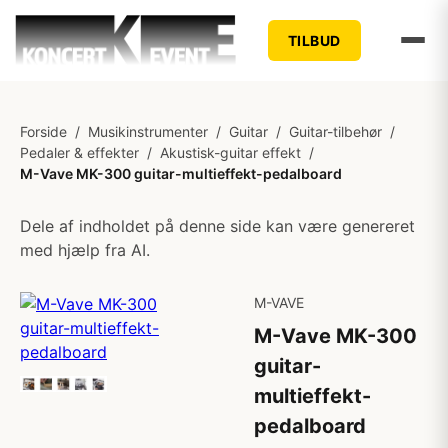
TILBUD
Forside
/
Musikinstrumenter
/
Guitar
/
Guitar-tilbehør
/
Pedaler & effekter
/
Akustisk-guitar effekt
/
M-Vave MK-300 guitar-multieffekt-pedalboard
Dele af indholdet på denne side kan være genereret
med hjælp fra AI.
M-VAVE
M-Vave MK-300
guitar-
multieffekt-
pedalboard