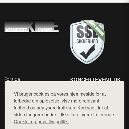
Forside
KONCERTEVENT.DK
Produkter
Tlf. 78768672
Top Rabatter
Vi bruger cookies på vores hjemmeside for at
Mail:
hej@want.dk
Blog
forbedre din oplevelse, vise mere relevant
Kontakt
indhold og analysere trafikken. Kort sagt: for at
Cookie- og privatlivspolitik
siden fungerer bedre – ikke for at være irriterende.
Cookie- og privatlivspolitik.