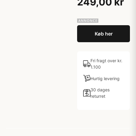
249,00 kr
Køb her
Fri fragt over kr.
1.100
Hurtig levering
30 dages
returret