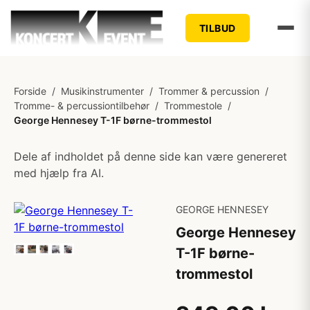
TILBUD
Forside
/
Musikinstrumenter
/
Trommer & percussion
/
Tromme- & percussiontilbehør
/
Trommestole
/
George Hennesey T-1F børne-trommestol
Dele af indholdet på denne side kan være genereret
med hjælp fra AI.
GEORGE HENNESEY
George Hennesey
T-1F børne-
trommestol