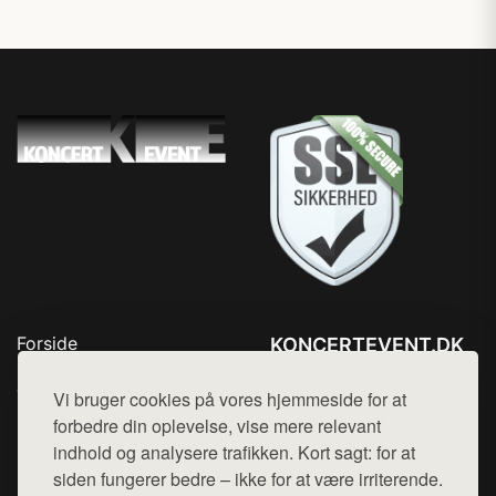
Forside
KONCERTEVENT.DK
Produkter
Tlf. 78768672
Top Rabatter
Vi bruger cookies på vores hjemmeside for at
Mail:
hej@want.dk
Blog
forbedre din oplevelse, vise mere relevant
Kontakt
indhold og analysere trafikken. Kort sagt: for at
Cookie- og privatlivspolitik
siden fungerer bedre – ikke for at være irriterende.