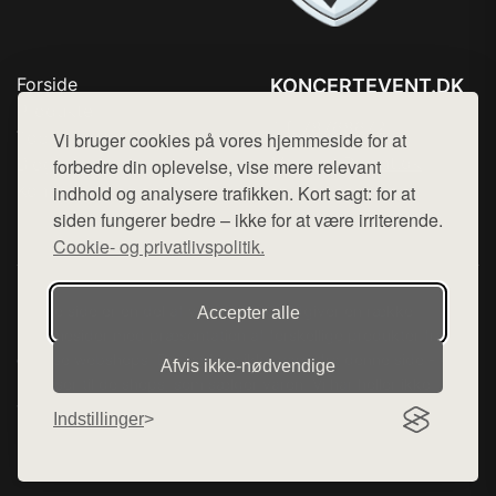
Forside
KONCERTEVENT.DK
Produkter
Tlf. 78768672
Top Rabatter
Vi bruger cookies på vores hjemmeside for at
Mail:
hej@want.dk
Blog
forbedre din oplevelse, vise mere relevant
Kontakt
indhold og analysere trafikken. Kort sagt: for at
Cookie- og privatlivspolitik
siden fungerer bedre – ikke for at være irriterende.
Cookie- og privatlivspolitik.
Denne side er en del af want.dk, der udgiver en række
Accepter alle
hjemmesider med præsentation af forskellige produkter fra
diverse webshops. Der sælges ikke varer fra denne side - vi
Afvis ikke‑nødvendige
henviser til de shops, som sælger varen. Vi har heller ikke
varerne på lager.
Indstillinger
© 2026 koncertevent.dk. Alle rettigheder forbeholdes.