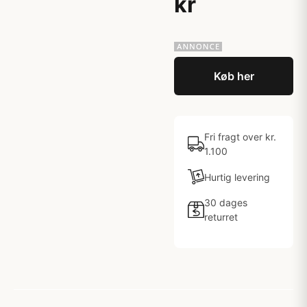
kr
Køb her
Fri fragt over kr.
1.100
Hurtig levering
30 dages
returret