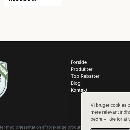
Forside
Produkter
Top Rabatter
Blog
Kontakt
Vi bruger cookies p
mere relevant indho
bedre – ikke for at 
r med præsentation af forskellige produkter fra diverse webshops. De