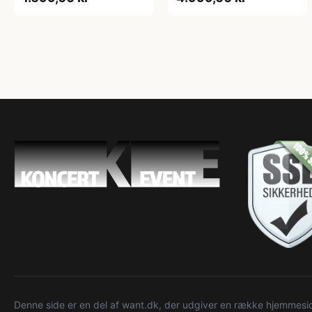
Denne side er en del af want.dk, der udgiver en række hjemmeside