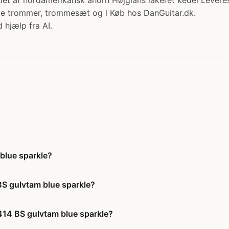
stillet af nordamerikansk ahorn Højglans lakeret kedel Leve
sive trommer, trommesæt og l Køb hos DanGuitar.dk.
 hjælp fra AI.
blue sparkle?
BS gulvtam blue sparkle?
414 BS gulvtam blue sparkle?