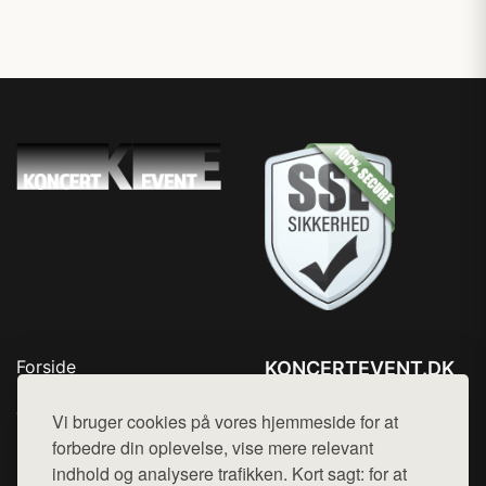
Forside
KONCERTEVENT.DK
Produkter
Tlf. 78768672
Top Rabatter
Vi bruger cookies på vores hjemmeside for at
Mail:
hej@want.dk
Blog
forbedre din oplevelse, vise mere relevant
Kontakt
indhold og analysere trafikken. Kort sagt: for at