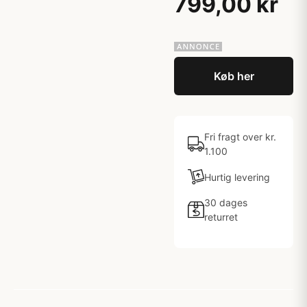
799,00 kr
Køb her
Fri fragt over kr.
1.100
Hurtig levering
30 dages
returret