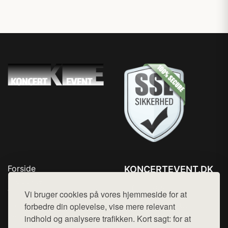
Forside
KONCERTEVENT.DK
Produkter
Tlf. 78768672
Top Rabatter
Vi bruger cookies på vores hjemmeside for at
Mail:
hej@want.dk
Blog
forbedre din oplevelse, vise mere relevant
Kontakt
indhold og analysere trafikken. Kort sagt: for at
Cookie- og privatlivspolitik