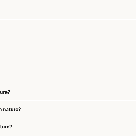
ture?
n nature?
ature?