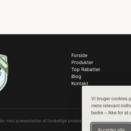
Forside
Produkter
Top Rabatter
Blog
Kontakt
Vi bruger cookies p
mere relevant indho
bedre – ikke for at 
r med præsentation af forskellige produkter fra diverse webshops. De
Accepter alle