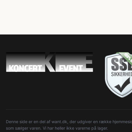
Denne side er en del af want.dk, der udgiver en række hjemmeside
som sælger varen. Vi har heller ikke varerne på lager.