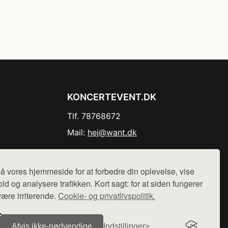
KONCERTEVENT.DK
Tlf. 78768672
Mail:
hej@want.dk
Cookie- og privatlivspolitik
å vores hjemmeside for at forbedre din oplevelse, vise
ld og analysere trafikken. Kort sagt: for at siden fungerer
være irriterende.
Cookie- og privatlivspolitik.
r sælges ikke varer fra denne side - vi henviser til de shops,
Afvis ikke‑nødvendige
Indstillinger