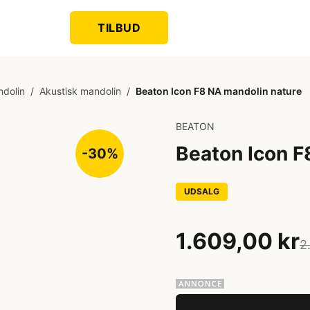
TILBUD
dolin
/
Akustisk mandolin
/
Beaton Icon F8 NA mandolin nature
BEATON
Beaton Icon F
-30%
UDSALG
1.609,00 kr
2