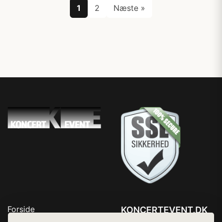
1
2
Næste »
Forside
KONCERTEVENT.DK
Produkter