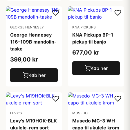
GEORGE HENNESEY
KNA PICKUPS
George Hennesey
KNA Pickups BP-1
116-109B mandolin-
pickup til banjo
taske
677,00 kr
399,00 kr
Køb her
Køb her
LEVY'S
MUSEDO
Levy's M19HOK-BLK
Musedo MC-3 WH
ukulele-rem sort
capo til ukulele krom