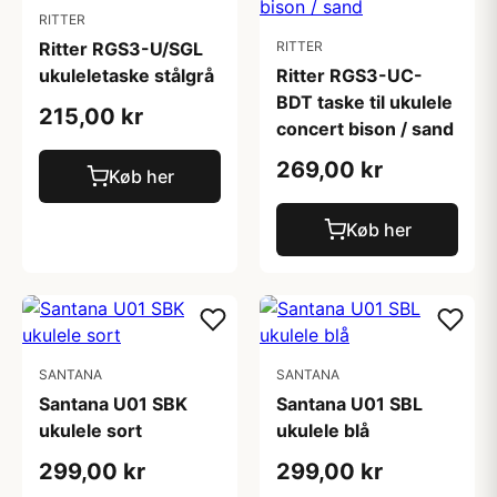
RITTER
Ritter RGS3-U/SGL
RITTER
ukuleletaske stålgrå
Ritter RGS3-UC-
BDT taske til ukulele
215,00 kr
concert bison / sand
269,00 kr
Køb her
Køb her
SANTANA
SANTANA
Santana U01 SBK
Santana U01 SBL
ukulele sort
ukulele blå
299,00 kr
299,00 kr