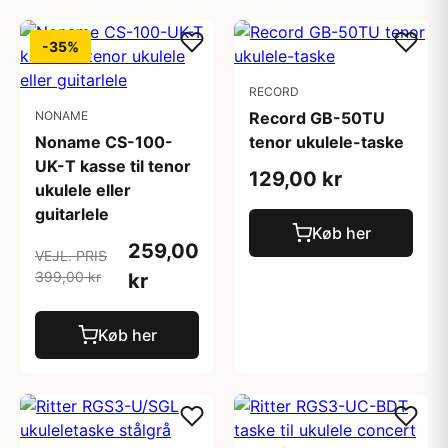
-35%
RECORD
NONAME
Record GB-50TU
Noname CS-100-
tenor ukulele-taske
UK-T kasse til tenor
129,00 kr
ukulele eller
guitarlele
Køb her
259,00
VEJL. PRIS
399,00 kr
kr
Køb her