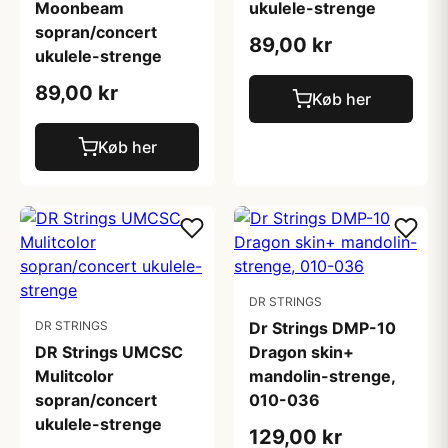
Moonbeam
ukulele-strenge
sopran/concert
89,00 kr
ukulele-strenge
89,00 kr
Køb her
Køb her
DR STRINGS
DR STRINGS
Dr Strings DMP-10
DR Strings UMCSC
Dragon skin+
Mulitcolor
mandolin-strenge,
sopran/concert
010-036
ukulele-strenge
129,00 kr