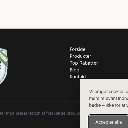
Forside
Produkter
Top Rabatter
Blog
Kontakt
Vi bruger cookies p
mere relevant indho
bedre – ikke for at 
r med præsentation af forskellige produkter fra diverse webshops. De
Accepter alle