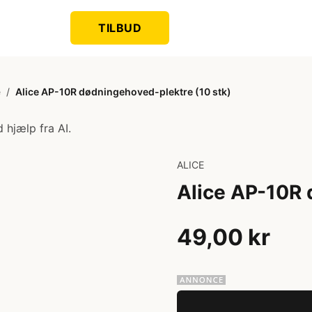
TILBUD
e
/
Alice AP-10R dødningehoved-plektre (10 stk)
 hjælp fra AI.
ALICE
Alice AP-10R 
49,00 kr