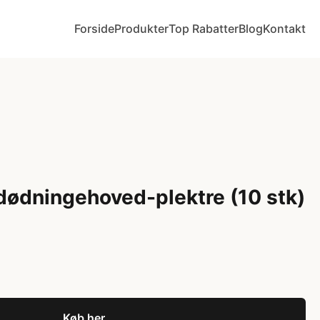
Forside
Produkter
Top Rabatter
Blog
Kontakt
dødningehoved-plektre (10 stk)
Køb her