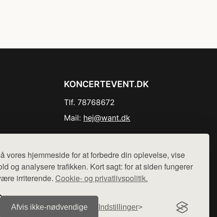
KONCERTEVENT.DK
Tlf. 78768672
Mail:
hej@want.dk
Cookie- og privatlivspolitik
å vores hjemmeside for at forbedre din oplevelse, vise
ld og analysere trafikken. Kort sagt: for at siden fungerer
være irriterende.
Cookie- og privatlivspolitik.
r sælges ikke varer fra denne side - vi henviser til de shops,
Afvis ikke‑nødvendige
Indstillinger