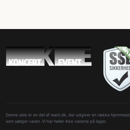
Denne side er en del af want.dk, der udgiver en række hjemmeside
som sælger varen. Vi har heller ikke varerne på lager.