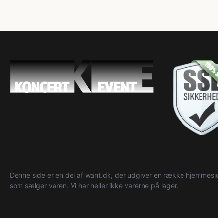
Denne side er en del af want.dk, der udgiver en række hjemmeside
som sælger varen. Vi har heller ikke varerne på lager.