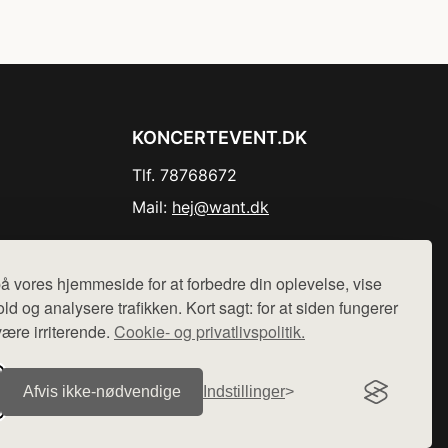
KONCERTEVENT.DK
Tlf. 78768672
Mail:
hej@want.dk
Cookie- og privatlivspolitik
å vores hjemmeside for at forbedre din oplevelse, vise
ld og analysere trafikken. Kort sagt: for at siden fungerer
være irriterende.
Cookie- og privatlivspolitik.
r sælges ikke varer fra denne side - vi henviser til de shops,
Afvis ikke‑nødvendige
Indstillinger