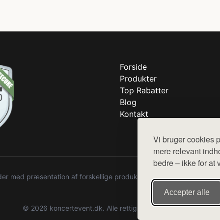
Forside
Produkter
Top Rabatter
Blog
Kontakt
Vi bruger cookies p
mere relevant indho
bedre – ikke for at 
r med præsentation af forskellige produkter fra diverse webshops. De
Accepter alle
© 2026 koncertevent.dk. Alle rettigheder forbeholdes.