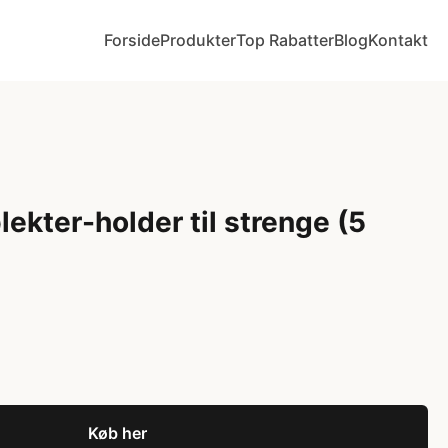
Forside
Produkter
Top Rabatter
Blog
Kontakt
ekter-holder til strenge (5
Køb her