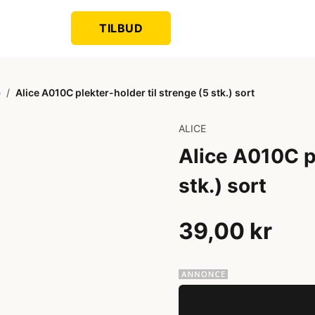
TILBUD
e
/
Alice A010C plekter-holder til strenge (5 stk.) sort
ALICE
Alice A010C pl
stk.) sort
39,00 kr