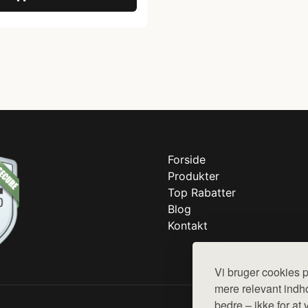
Forside
Produkter
Top Rabatter
Blog
Kontakt
Vi bruger cookies p
mere relevant indho
bedre – ikke for at 