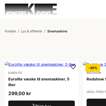
Forside
/
Lys & effekter
/
Snemaskine
-30%
EUROLITE
REDSHOW
Eurolite væske til snemaskiner, 5
Redshow S
liter
VEJL. PRIS 
299,00 kr