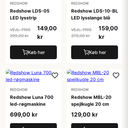
REDSHOW
REDSHOW
Redshow LDS-05
Redshow LDS-10-BL
LED lysstrip
LED lysslange blå
149,00
159,00
VEJL. PRIS
VEJL. PRIS
299,00 kr
379,00 kr
kr
kr
Køb her
Køb her
REDSHOW
REDSHOW
Redshow Luna 700
Redshow MBL-20
led-røgmaskine
spejlkugle 20 cm
699,00 kr
129,00 kr