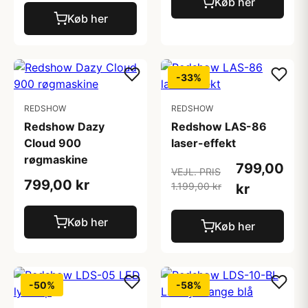
Køb her
Køb her
-33%
REDSHOW
REDSHOW
Redshow Dazy
Redshow LAS-86
Cloud 900
laser-effekt
røgmaskine
799,00
VEJL. PRIS
799,00 kr
1.199,00 kr
kr
Køb her
Køb her
-50%
-58%