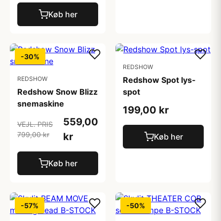
Køb her
-30%
REDSHOW
REDSHOW
Redshow Spot lys-
Redshow Snow Blizz
spot
snemaskine
199,00 kr
559,00
VEJL. PRIS
799,00 kr
kr
Køb her
Køb her
-57%
-50%