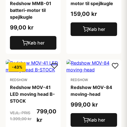
Redshow MMB-01
motor til spejlkugle
batteri-motor til
159,00 kr
spejlkugle
99,00 kr
Køb her
Køb her
-43%
REDSHOW
REDSHOW
Redshow MOV-41
Redshow MOV-84
LED moving head B-
moving-head
STOCK
999,00 kr
799,00
VEJL. PRIS
1.399,00 kr
kr
Køb her