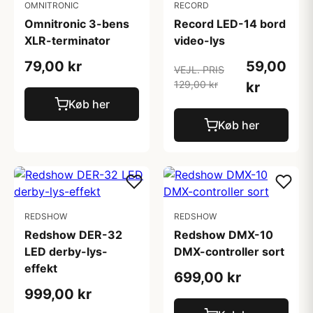
OMNITRONIC
RECORD
Omnitronic 3-bens
Record LED-14 bord
XLR-terminator
video-lys
79,00 kr
59,00
VEJL. PRIS
129,00 kr
kr
Køb her
Køb her
REDSHOW
REDSHOW
Redshow DER-32
Redshow DMX-10
LED derby-lys-
DMX-controller sort
effekt
699,00 kr
999,00 kr