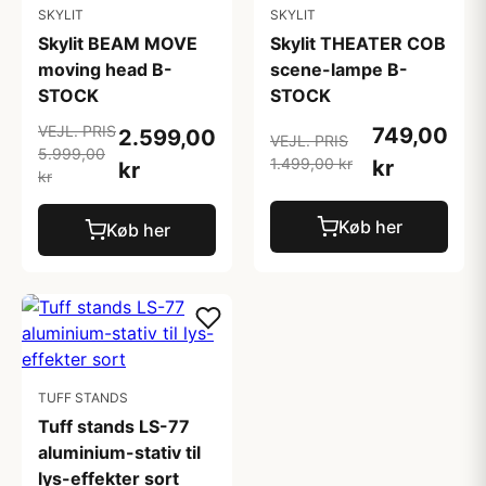
SKYLIT
SKYLIT
Skylit BEAM MOVE
Skylit THEATER COB
moving head B-
scene-lampe B-
STOCK
STOCK
VEJL. PRIS
749,00
2.599,00
VEJL. PRIS
5.999,00
1.499,00 kr
kr
kr
kr
Køb her
Køb her
TUFF STANDS
Tuff stands LS-77
aluminium-stativ til
lys-effekter sort