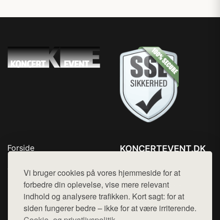
Forside
KONCERTEVENT.DK
Produkter
Tlf. 78768672
Top Rabatter
Vi bruger cookies på vores hjemmeside for at
Mail:
hej@want.dk
Blog
forbedre din oplevelse, vise mere relevant
Kontakt
indhold og analysere trafikken. Kort sagt: for at
Cookie- og privatlivspolitik
siden fungerer bedre – ikke for at være irriterende.
Cookie- og privatlivspolitik.