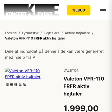
TILBUD
Forside
/
Lydudstyr
/
Højttalere
/
Aktive højtalere
/
Valeton VFR-110 FRFR aktiv højtaler
Dele af indholdet på denne side kan være genereret
med hjælp fra AI.
VALETON
Valeton VFR-110
FRFR aktiv
højtaler
1.999,00