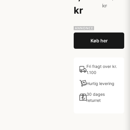
kr
kr
Køb her
Fri fragt over kr.
1.100
Hurtig levering
30 dages
returret