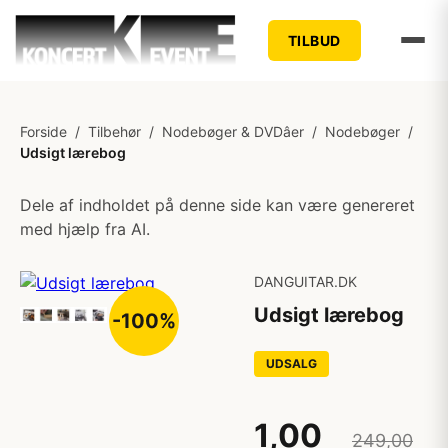
TILBUD
Forside
/
Tilbehør
/
Nodebøger & DVDâer
/
Nodebøger
/
Udsigt lærebog
Dele af indholdet på denne side kan være genereret
med hjælp fra AI.
DANGUITAR.DK
Udsigt lærebog
-100%
UDSALG
1,00
249,00