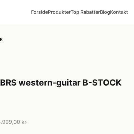
Forside
Produkter
Top Rabatter
Blog
Kontakt
CK
BRS western-guitar B-STOCK
.999,00 kr