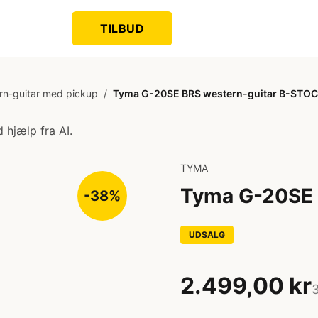
TILBUD
rn-guitar med pickup
/
Tyma G-20SE BRS western-guitar B-STO
 hjælp fra AI.
TYMA
Tyma G-20SE 
-38%
UDSALG
2.499,00 kr
3