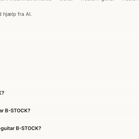
 hjælp fra AI.
K?
tar B-STOCK?
-guitar B-STOCK?