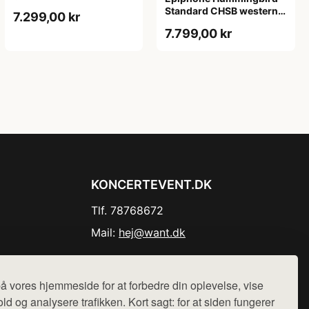
Standard CHSB western-
7.299,00 kr
guitar cherry sunburst
7.799,00 kr
KONCERTEVENT.DK
Tlf. 78768672
Mail:
hej@want.dk
Cookie- og privatlivspolitik
å vores hjemmeside for at forbedre din oplevelse, vise
ld og analysere trafikken. Kort sagt: for at siden fungerer