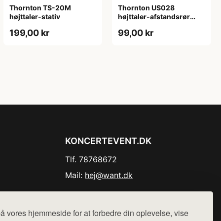
Thornton TS-20M
Thornton US028
højttaler-stativ
højttaler-afstandsrør
sort
199,00 kr
99,00 kr
KONCERTEVENT.DK
Tlf. 78768672
Mail:
hej@want.dk
Cookie- og privatlivspolitik
å vores hjemmeside for at forbedre din oplevelse, vise