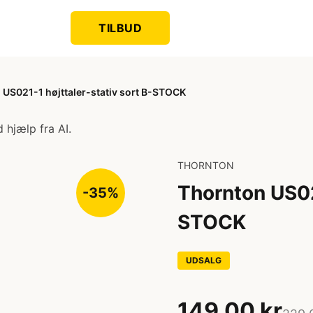
TILBUD
 US021-1 højttaler-stativ sort B-STOCK
 hjælp fra AI.
THORNTON
Thornton US021
-35%
STOCK
UDSALG
149,00 kr