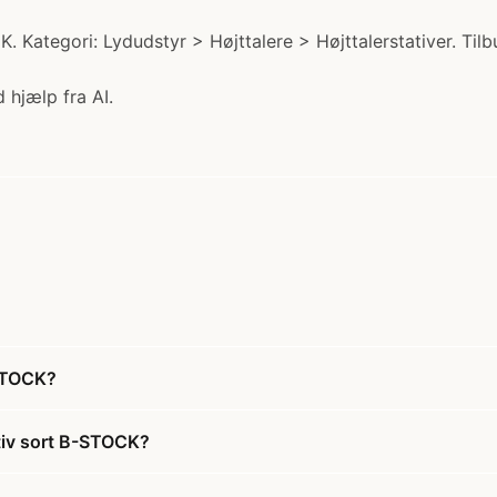
 Kategori: Lydudstyr > Højttalere > Højttalerstativer. Tilb
 hjælp fra AI.
-STOCK?
tiv sort B-STOCK?