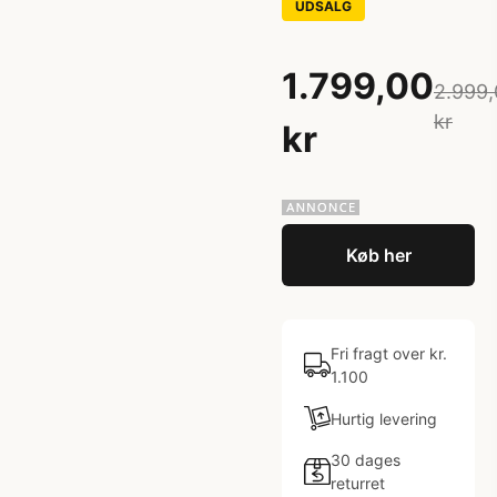
UDSALG
1.799,00
2.999,
kr
kr
Køb her
Fri fragt over kr.
1.100
Hurtig levering
30 dages
returret