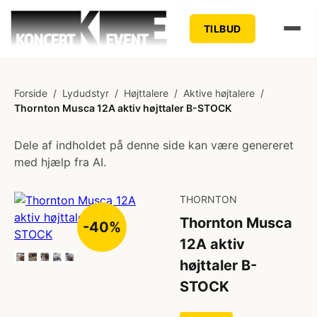
TILBUD
Forside
/
Lydudstyr
/
Højttalere
/
Aktive højtalere
/
Thornton Musca 12A aktiv højttaler B-STOCK
Dele af indholdet på denne side kan være genereret
med hjælp fra AI.
THORNTON
Thornton Musca
-40%
12A aktiv
højttaler B-
STOCK