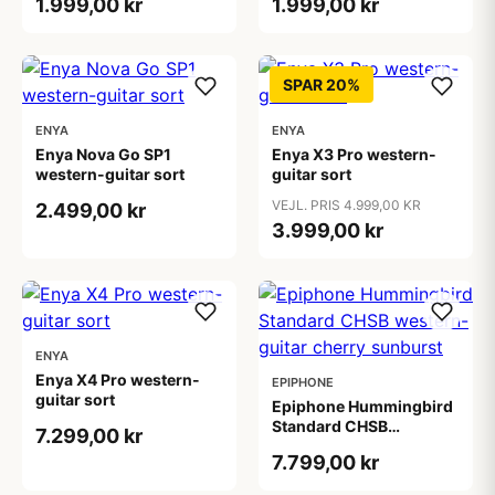
1.999,00 kr
1.999,00 kr
SPAR 20%
ENYA
ENYA
Enya Nova Go SP1
Enya X3 Pro western-
western-guitar sort
guitar sort
VEJL. PRIS 4.999,00 KR
2.499,00 kr
3.999,00 kr
ENYA
Enya X4 Pro western-
EPIPHONE
guitar sort
Epiphone Hummingbird
Standard CHSB
7.299,00 kr
western-guitar cherry
7.799,00 kr
sunburst