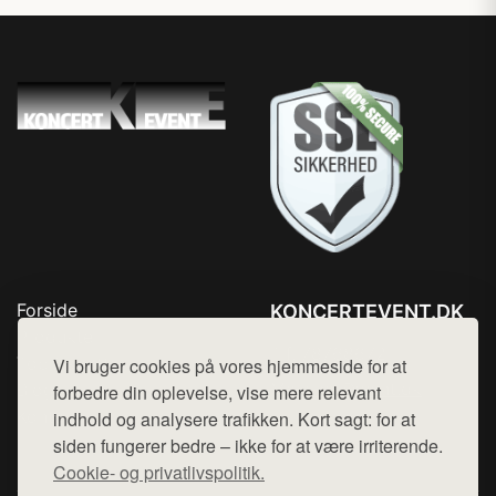
Forside
KONCERTEVENT.DK
Produkter
Tlf. 78768672
Top Rabatter
Vi bruger cookies på vores hjemmeside for at
Mail:
hej@want.dk
Blog
forbedre din oplevelse, vise mere relevant
Kontakt
indhold og analysere trafikken. Kort sagt: for at
Cookie- og privatlivspolitik
siden fungerer bedre – ikke for at være irriterende.
Cookie- og privatlivspolitik.