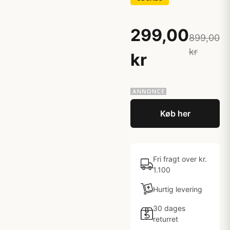
299,00
899,00
kr
kr
Køb her
Fri fragt over kr.
1.100
Hurtig levering
30 dages
returret