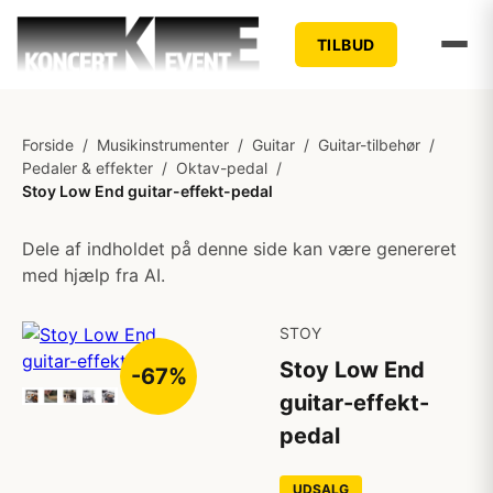
TILBUD
Forside
/
Musikinstrumenter
/
Guitar
/
Guitar-tilbehør
/
Pedaler & effekter
/
Oktav-pedal
/
Stoy Low End guitar-effekt-pedal
Dele af indholdet på denne side kan være genereret
med hjælp fra AI.
STOY
Stoy Low End
-67%
guitar-effekt-
pedal
UDSALG