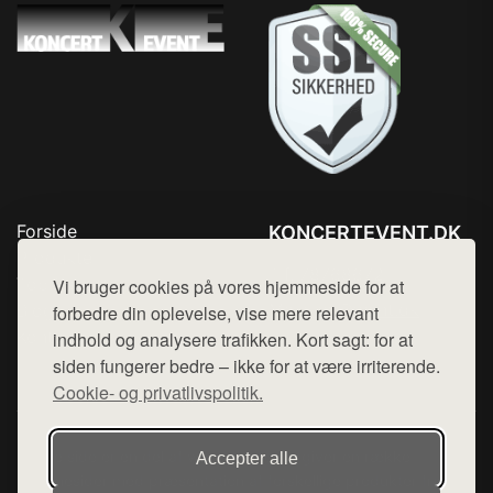
Forside
KONCERTEVENT.DK
Produkter
Tlf. 78768672
Top Rabatter
Vi bruger cookies på vores hjemmeside for at
Mail:
hej@want.dk
Blog
forbedre din oplevelse, vise mere relevant
Kontakt
indhold og analysere trafikken. Kort sagt: for at
Cookie- og privatlivspolitik
siden fungerer bedre – ikke for at være irriterende.
Cookie- og privatlivspolitik.
Denne side er en del af want.dk, der udgiver en række
Accepter alle
hjemmesider med præsentation af forskellige produkter fra