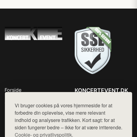
Forside
KONCERTEVENT.DK
Produkter
Tlf. 78768672
Top Rabatter
Vi bruger cookies på vores hjemmeside for at
Mail:
hej@want.dk
Blog
forbedre din oplevelse, vise mere relevant
Kontakt
indhold og analysere trafikken. Kort sagt: for at
Cookie- og privatlivspolitik
siden fungerer bedre – ikke for at være irriterende.
Cookie- og privatlivspolitik.