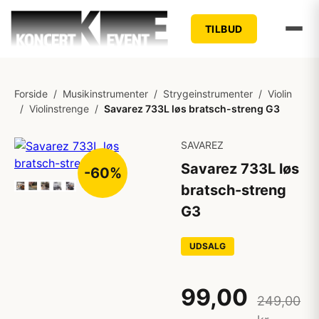
TILBUD
Forside
/
Musikinstrumenter
/
Strygeinstrumenter
/
Violin
/
Violinstrenge
/
Savarez 733L løs bratsch-streng G3
SAVAREZ
Savarez 733L løs
-60%
bratsch-streng
G3
UDSALG
99,00
249,00