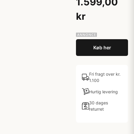
1.599,00
kr
Køb her
Fri fragt over kr.
1.100
Hurtig levering
30 dages
returret