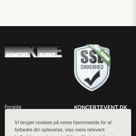
Forside
KONCERTEVENT.DK
Produkter
Tlf. 78768672
Top Rabatter
Vi bruger cookies på vores hjemmeside for at
Mail:
hej@want.dk
Blog
forbedre din oplevelse, vise mere relevant