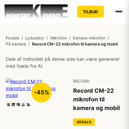
TILBUD
Forside
/
Lydudstyr
/
Mikrofon
/
Kamera-mikrofon
/
På kamera
/
Record CM-22 mikrofon til kamera og mobil
Dele af indholdet på denne side kan være genereret
med hjælp fra AI.
RECORD
Record CM-22
-45%
mikrofon til
kamera og mobil
UDSALG