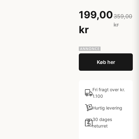
199,00
359,00
kr
kr
Køb her
Fri fragt over kr.
1.100
Hurtig levering
30 dages
returret