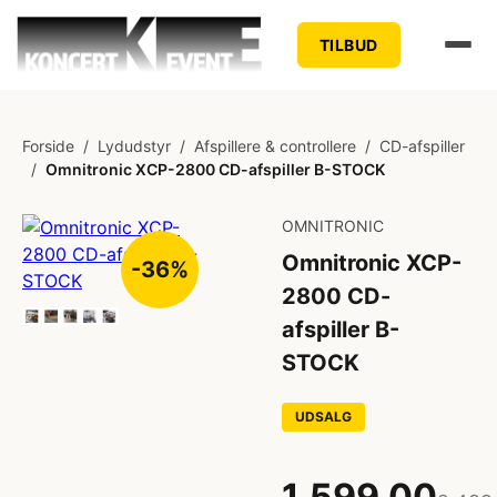
TILBUD
Forside
/
Lydudstyr
/
Afspillere & controllere
/
CD-afspiller
/
Omnitronic XCP-2800 CD-afspiller B-STOCK
OMNITRONIC
Omnitronic XCP-
-36%
2800 CD-
afspiller B-
STOCK
UDSALG
1.599,00