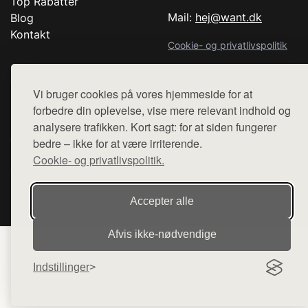
Top Rabatter
Mail:
hej@want.dk
Blog
Kontakt
Cookie- og privatlivspolitik
Vi bruger cookies på vores hjemmeside for at
forbedre din oplevelse, vise mere relevant indhold og
Denne side er en del af want.dk, der udgiver en række
hjemmesider med præsentation af forskellige produkter fra
analysere trafikken. Kort sagt: for at siden fungerer
diverse webshops. Der sælges ikke varer fra denne side - vi
bedre – ikke for at være irriterende.
henviser til de shops, som sælger varen. Vi har heller ikke
Cookie- og privatlivspolitik.
varerne på lager.
© 2026 koncertevent.dk. Alle rettigheder forbeholdes.
Accepter alle
Afvis ikke‑nødvendige
Indstillinger