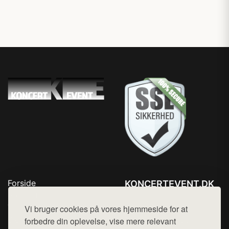
Forside
KONCERTEVENT.DK
Produkter
Tlf. 78768672
Top Rabatter
Vi bruger cookies på vores hjemmeside for at
Mail:
hej@want.dk
Blog
forbedre din oplevelse, vise mere relevant