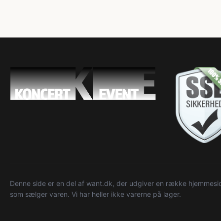
Denne side er en del af want.dk, der udgiver en række hjemmeside
som sælger varen. Vi har heller ikke varerne på lager.