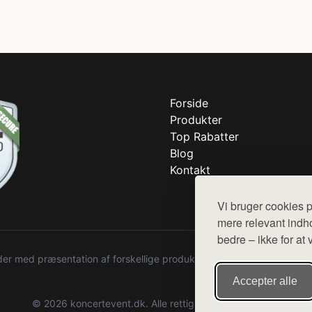
Forside
Produkter
Top Rabatter
Blog
Kontakt
Vi bruger cookies p
mere relevant indho
bedre – ikke for at 
r med præsentation af forskellige produkter fra diverse webshops. De
Accepter alle
© 2026 koncertevent.dk. Alle rettigheder forbeholdes.