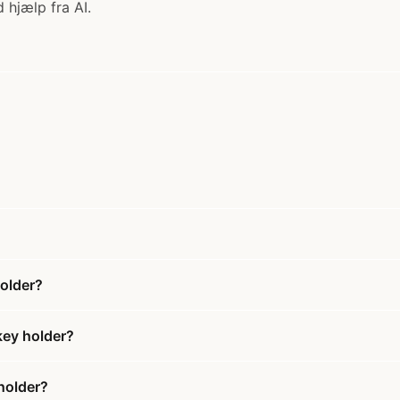
 hjælp fra AI.
older?
key holder?
holder?