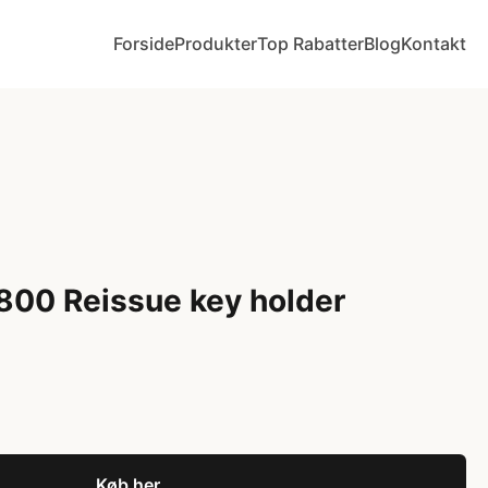
Forside
Produkter
Top Rabatter
Blog
Kontakt
800 Reissue key holder
Køb her