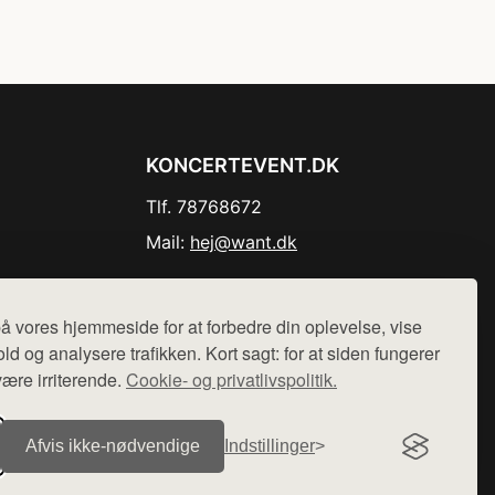
KONCERTEVENT.DK
Tlf. 78768672
Mail:
hej@want.dk
Cookie- og privatlivspolitik
å vores hjemmeside for at forbedre din oplevelse, vise
ld og analysere trafikken. Kort sagt: for at siden fungerer
være irriterende.
Cookie- og privatlivspolitik.
r sælges ikke varer fra denne side - vi henviser til de shops,
Afvis ikke‑nødvendige
Indstillinger