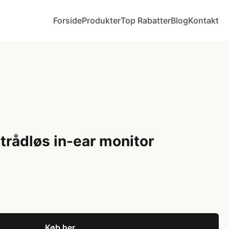
Forside
Produkter
Top Rabatter
Blog
Kontakt
rådløs in-ear monitor
Køb her