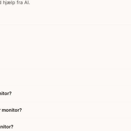
 hjælp fra AI.
itor?
r monitor?
nitor?