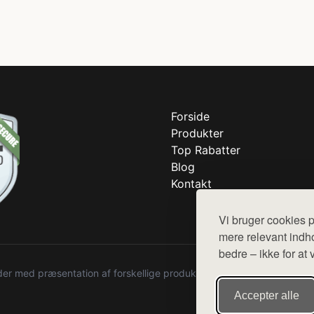
Forside
Produkter
Top Rabatter
Blog
Kontakt
Vi bruger cookies p
mere relevant indho
bedre – ikke for at 
r med præsentation af forskellige produkter fra diverse webshops. De
Accepter alle