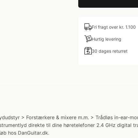
Fri fragt over kr. 1.100
Hurtig levering
30 dages returret
ydudstyr > Forstærkere & mixere m.m. > Trådløs in-ear-mon
trumentlyd direkte til dine høretelefoner 2.4 GHz digital t
Køb hos DanGuitar.dk.