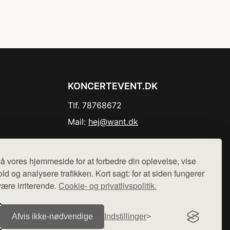
KONCERTEVENT.DK
Tlf. 78768672
Mail:
hej@want.dk
Cookie- og privatlivspolitik
å vores hjemmeside for at forbedre din oplevelse, vise
ld og analysere trafikken. Kort sagt: for at siden fungerer
være irriterende.
Cookie- og privatlivspolitik.
r sælges ikke varer fra denne side - vi henviser til de shops,
Afvis ikke‑nødvendige
Indstillinger