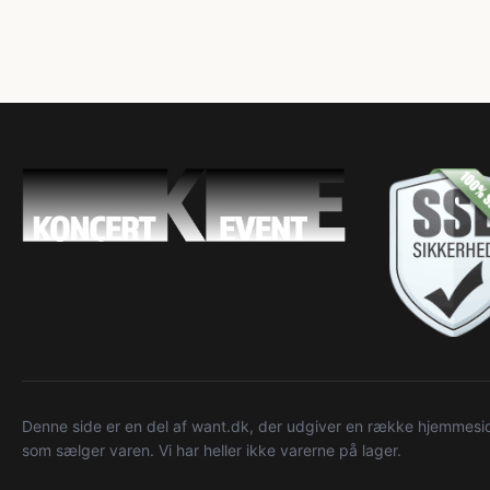
Denne side er en del af want.dk, der udgiver en række hjemmeside
som sælger varen. Vi har heller ikke varerne på lager.