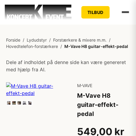
TILBUD
Forside
/
Lydudstyr
/
Forstærkere & mixere m.m.
/
Hovedtelefon-forstærkere
/
M-Vave H8 guitar-effekt-pedal
Dele af indholdet på denne side kan være genereret
med hjælp fra AI.
M-VAVE
M-Vave H8
guitar-effekt-
pedal
549,00 kr