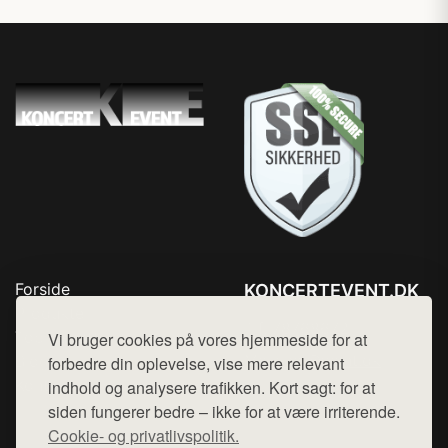
Forside
KONCERTEVENT.DK
Produkter
Tlf. 78768672
Top Rabatter
Vi bruger cookies på vores hjemmeside for at
Mail:
hej@want.dk
Blog
forbedre din oplevelse, vise mere relevant
Kontakt
indhold og analysere trafikken. Kort sagt: for at
Cookie- og privatlivspolitik
siden fungerer bedre – ikke for at være irriterende.
Cookie- og privatlivspolitik.