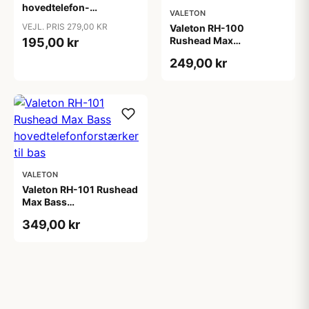
hovedtelefon-
VALETON
forstærker
VEJL. PRIS 279,00 KR
Valeton RH-100
Rushead Max
195,00 kr
hovedtelefonforstærker
249,00 kr
til guitar
VALETON
Valeton RH-101 Rushead
Max Bass
hovedtelefonforstærker
349,00 kr
til bas