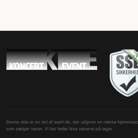
Denne side er en del af want.dk, der udgiver en række hjemmeside
som sælger varen. Vi har heller ikke varerne på lager.