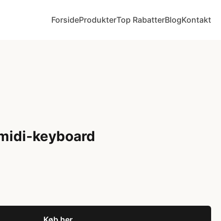
Forside
Produkter
Top Rabatter
Blog
Kontakt
midi-keyboard
Køb her