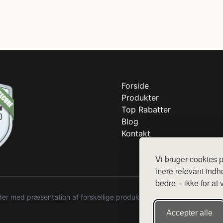
Forside
Produkter
Top Rabatter
Blog
Kontakt
Vi bruger cookies p
mere relevant indho
bedre – ikke for at 
r med præsentation af forskellige produkter fra diverse webshops. De
Accepter alle