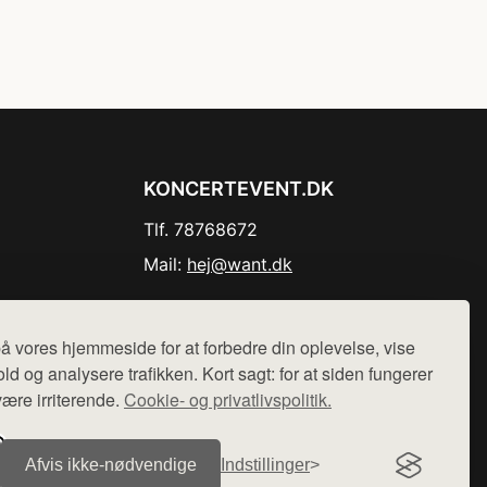
KONCERTEVENT.DK
Tlf. 78768672
Mail:
hej@want.dk
Cookie- og privatlivspolitik
å vores hjemmeside for at forbedre din oplevelse, vise
ld og analysere trafikken. Kort sagt: for at siden fungerer
være irriterende.
Cookie- og privatlivspolitik.
r sælges ikke varer fra denne side - vi henviser til de shops,
Afvis ikke‑nødvendige
Indstillinger