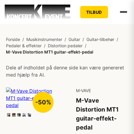
TILBUD
Forside
/
Musikinstrumenter
/
Guitar
/
Guitar-tilbehør
/
Pedaler & effekter
/
Distortion pedaler
/
M-Vave Distortion MT1 guitar-effekt-pedal
Dele af indholdet på denne side kan være genereret
med hjælp fra AI.
M-VAVE
M-Vave
-50%
Distortion MT1
guitar-effekt-
pedal