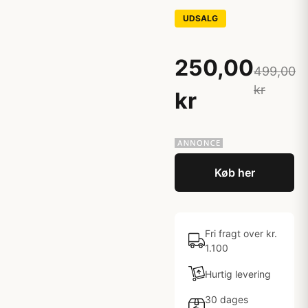
UDSALG
250,00
499,00
kr
kr
Køb her
Fri fragt over kr.
1.100
Hurtig levering
30 dages