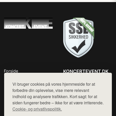
Forside
KONCERTEVENT.DK
Produkter
Tlf. 78768672
Top Rabatter
Vi bruger cookies på vores hjemmeside for at
Mail:
hej@want.dk
Blog
forbedre din oplevelse, vise mere relevant
Kontakt
indhold og analysere trafikken. Kort sagt: for at
Cookie- og privatlivspolitik
siden fungerer bedre – ikke for at være irriterende.
Cookie- og privatlivspolitik.