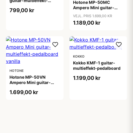
guitar-multieffekt-
Hotone MP-50MC
pedalboard
Ampero Mini guitar-
799,00 kr
multieffekt-pedalboard
VEJL. PRIS 1.699,00 KR
matcha
1.189,00 kr
KOKKO
Kokko KMF-1 guitar-
multieffekt-pedalboard
HOTONE
Hotone MP-50VN
1.199,00 kr
Ampero Mini guitar-
multieffekt-pedalboard
1.699,00 kr
vanilla