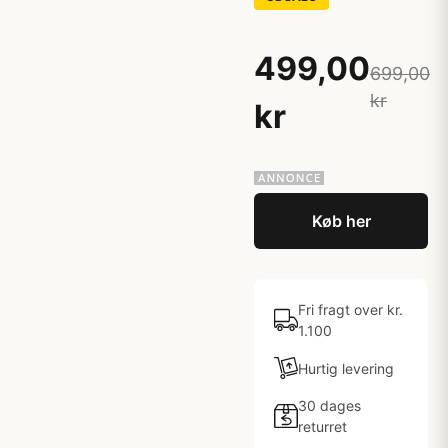
499,00
699,00
kr
kr
Køb her
Fri fragt over kr.
1.100
Hurtig levering
30 dages
returret