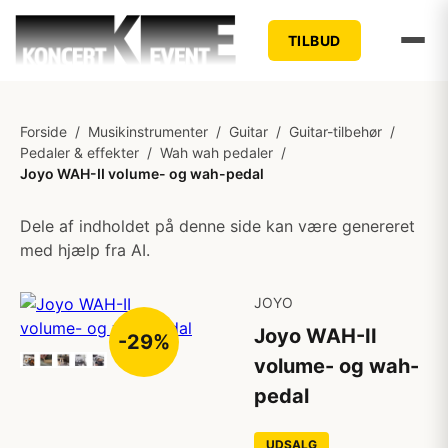
TILBUD
Forside
/
Musikinstrumenter
/
Guitar
/
Guitar-tilbehør
/
Pedaler & effekter
/
Wah wah pedaler
/
Joyo WAH-II volume- og wah-pedal
Dele af indholdet på denne side kan være genereret
med hjælp fra AI.
JOYO
Joyo WAH-II
-29%
volume- og wah-
pedal
UDSALG