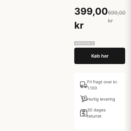
399,00
699,00
kr
kr
Køb her
Fri fragt over kr.
1.100
Hurtig levering
30 dages
returret