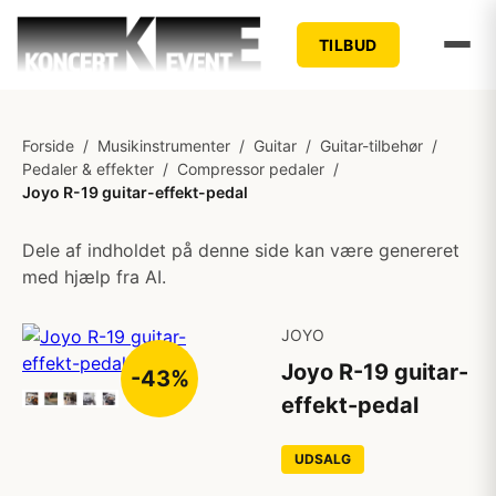
TILBUD
Forside
/
Musikinstrumenter
/
Guitar
/
Guitar-tilbehør
/
Pedaler & effekter
/
Compressor pedaler
/
Joyo R-19 guitar-effekt-pedal
Dele af indholdet på denne side kan være genereret
med hjælp fra AI.
JOYO
Joyo R-19 guitar-
-43%
effekt-pedal
UDSALG