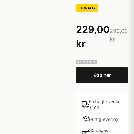
UDSALG
229,00
299,00
kr
kr
Køb her
Fri fragt over kr.
1.100
Hurtig levering
30 dages