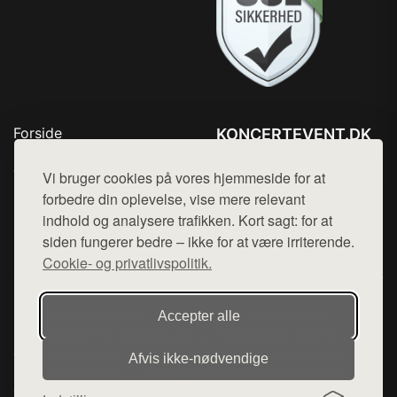
Forside
KONCERTEVENT.DK
Produkter
Tlf. 78768672
Top Rabatter
Vi bruger cookies på vores hjemmeside for at
Mail:
hej@want.dk
Blog
forbedre din oplevelse, vise mere relevant
Kontakt
indhold og analysere trafikken. Kort sagt: for at
Cookie- og privatlivspolitik
siden fungerer bedre – ikke for at være irriterende.
Cookie- og privatlivspolitik.
Denne side er en del af want.dk, der udgiver en række
Accepter alle
hjemmesider med præsentation af forskellige produkter fra
diverse webshops. Der sælges ikke varer fra denne side - vi
Afvis ikke‑nødvendige
henviser til de shops, som sælger varen. Vi har heller ikke
varerne på lager.