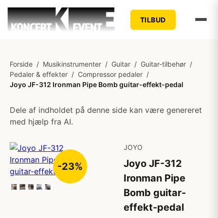
TILBUD
Forside
/
Musikinstrumenter
/
Guitar
/
Guitar-tilbehør
/
Pedaler & effekter
/
Compressor pedaler
/
Joyo JF-312 Ironman Pipe Bomb guitar-effekt-pedal
Dele af indholdet på denne side kan være genereret
med hjælp fra AI.
JOYO
Joyo JF-312
-23%
Ironman Pipe
Bomb guitar-
effekt-pedal