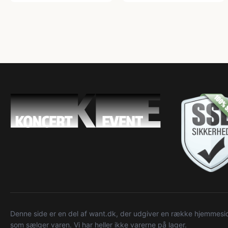
Denne side er en del af want.dk, der udgiver en række hjemmeside
som sælger varen. Vi har heller ikke varerne på lager.