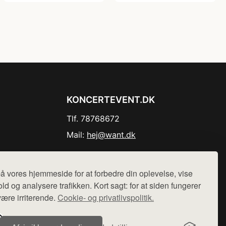
KONCERTEVENT.DK
Tlf. 78768672
Mail:
hej@want.dk
Cookie- og privatlivspolitik
å vores hjemmeside for at forbedre din oplevelse, vise
ld og analysere trafikken. Kort sagt: for at siden fungerer
være irriterende.
Cookie- og privatlivspolitik.
r sælges ikke varer fra denne side - vi henviser til de shops,