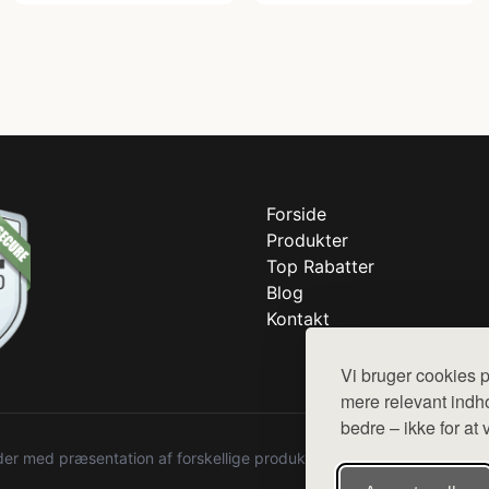
Forside
Produkter
Top Rabatter
Blog
Kontakt
Vi bruger cookies p
mere relevant indho
bedre – ikke for at 
r med præsentation af forskellige produkter fra diverse webshops. De