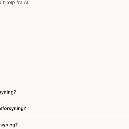
 hjælp fra AI.
syning?
ømforsyning?
rsyning?