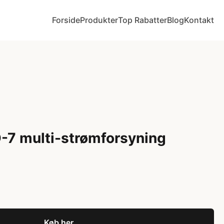
Forside
Produkter
Top Rabatter
Blog
Kontakt
-7 multi-strømforsyning
Køb her