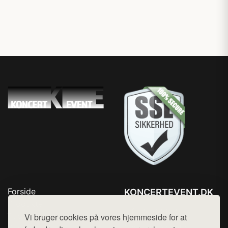
Forside
KONCERTEVENT.DK
Produkter
Tlf. 78768672
Top Rabatter
Vi bruger cookies på vores hjemmeside for at
Mail:
hej@want.dk