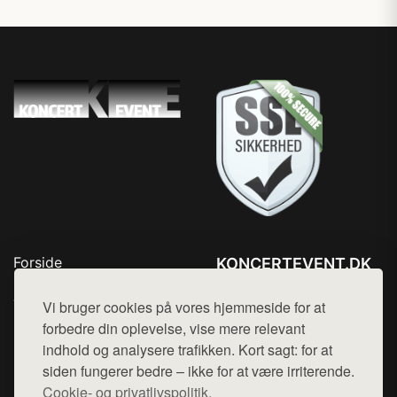
Forside
KONCERTEVENT.DK
Produkter
Tlf. 78768672
Top Rabatter
Vi bruger cookies på vores hjemmeside for at
Mail:
hej@want.dk
Blog
forbedre din oplevelse, vise mere relevant
Kontakt
indhold og analysere trafikken. Kort sagt: for at
Cookie- og privatlivspolitik
siden fungerer bedre – ikke for at være irriterende.
Cookie- og privatlivspolitik.